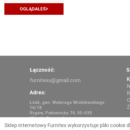
OGLĄDAŁEŚ
Łączność:
S
K
furnitexu@gmail.com
N
Adres:
R
O
Łódź, gen. Walerego Wróblewskiego
Ż
16/18
Rzgów, Pabianicka 74, 95-030
(Strefa Biznesu)
Sklep internetowy Furnitex wykorzystuje pliki cooki