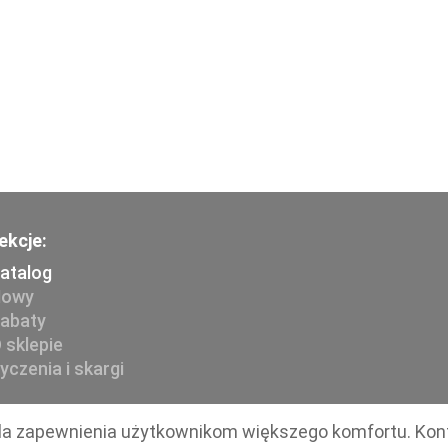
ekcje:
atalog
owy
abaty
 sklepie
yczenia i skargi
e dla zapewnienia użytkownikom większego komfortu. Kon