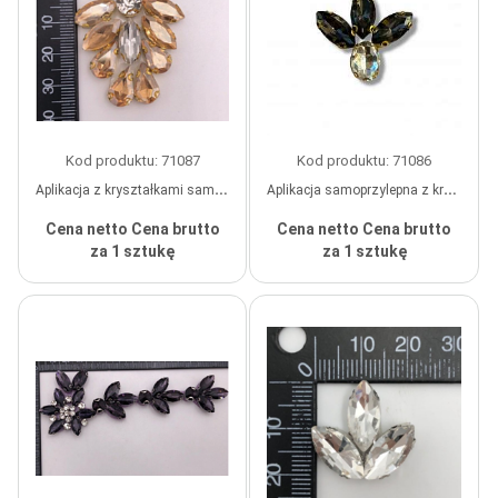
Kod produktu: 71087
Kod produktu: 71086
Aplikacja z kryształkami samoprzylepnymi, 3,5*3,7 cm, kolor biały, jasny bursztyn, szt.
Aplikacja samoprzylepna z kryształkami "Płatki", 3,7 cm, biała, grafitowa, szt.
Cena netto
Cena brutto
Cena netto
Cena brutto
za 1 sztukę
za 1 sztukę
wykonane na zamówienie
wykonane na zamówienie