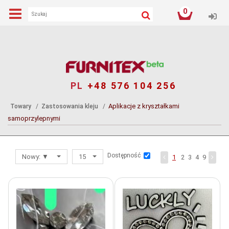
0
Log
PL
+48 576 104 256
Aplikacje z kryształkami
Towary
Zastosowania kleju
samoprzylepnymi
Dostępność
Nowy: ▼
15
1
2
3
4
9