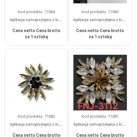
Kod produktu: 71084
Kod produktu: 71083
Aplikacja samoprzylepna z kryształkami Kwiatek z gałązką, czarny, biały, szt.
Aplikacja samoprzylepna z kryształkami "Płatki", 2,3 cm, kolor biały, szt.
Cena netto
Cena brutto
Cena netto
Cena brutto
za 1 sztukę
za 1 sztukę
wykonane na zamówienie
wykonane na zamówienie
Kod produktu: 71082
Kod produktu: 71081
Aplikacja samoprzylepna z kryształkami Kwiatek, 4 cm, czarny, jasnofioletowy, szt.
Aplikacja samoprzylepna z kryształków: Szyszka jodłowa, biała, brązowa, szt.
Cena netto
Cena brutto
Cena netto
Cena brutto