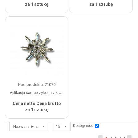
za 1 sztukę
za 1 sztukę
wykonane na zamówienie
wykonane na zamówienie
Kod produktu: 71079
Aplikacja samoprzylepna z kryształkami "Płatek śniegu", 4,5 cm, kolor biały, szt.
Cena netto
Cena brutto
za 1 sztukę
wykonane na zamówienie
Dostępność
Nazwa: a ► z
15