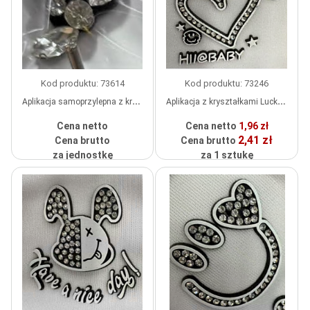
Kod produktu: 73614
Kod produktu: 73246
Aplikacja samoprzylepna z kryształków, białe kamienie, szt.
Aplikacja z kryształkami Luckly Heart, czarny, biały, białe kamienie, szt.
Cena netto
Cena netto
1,96 zł
2,41 zł
Cena brutto
Cena brutto
za jednostkę
za 1 sztukę
wykonane na zamówienie
W
MAGAZYNIE