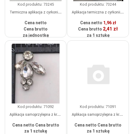
Kod produktu: 73245
Kod produktu: 73244
Termiczna aplikacja z cyrkonii "Dog Nice Day", kolor czarny, biały, białe kamienie, szt.
Aplikacja termiczna z cyrkonii Smile, kolor czarny, biały, białe kamienie, szt.
Cena netto
Cena netto
1,96 zł
2,41 zł
Cena brutto
Cena brutto
za jednostkę
za 1 sztukę
wykonane na zamówienie
W
MAGAZYNIE
Kod produktu: 71092
Kod produktu: 71091
Aplikacja samoprzylepna z kryształkami Fly, 2,7*3,2 cm, biała, szt.
Aplikacja samoprzylepna z kryształków "Ważka", biała, szt.
Cena netto
Cena brutto
Cena netto
Cena brutto
za 1 sztukę
za 1 sztukę