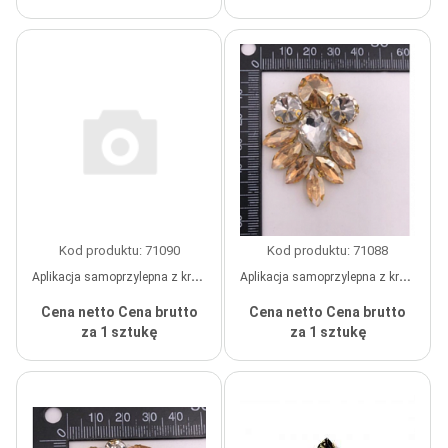
wykonane na zamówienie
wykonane na zamówienie
Kod produktu: 71090
Kod produktu: 71088
Aplikacja samoprzylepna z kryształkami ośmiornica, biała, szt.
Aplikacja samoprzylepna z kryształkami "Rybka", 4,5*5,5 cm, kolor biały, jasny bursztyn, szt.
Cena netto
Cena brutto
Cena netto
Cena brutto
za 1 sztukę
za 1 sztukę
wykonane na zamówienie
wykonane na zamówienie