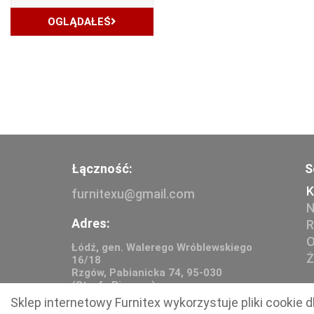
OGLĄDAŁEŚ
Łączność:
S
K
furnitexu@gmail.com
N
Adres:
R
O
Łódź, gen. Walerego Wróblewskiego
Ż
16/18
Rzgów, Pabianicka 74, 95-030
(Strefa Biznesu)
Sklep internetowy Furnitex wykorzystuje pliki cookie