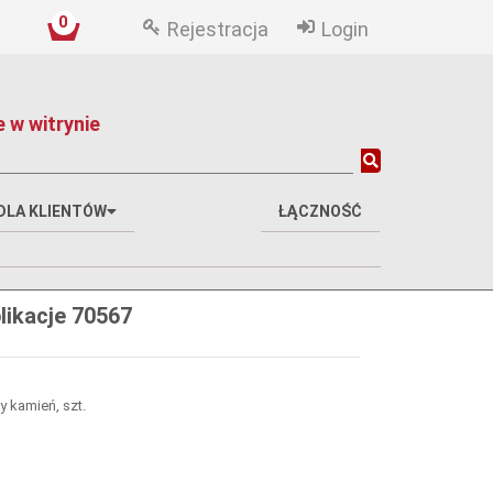
0
Rejestracja
Login
 w witrynie
DLA KLIENTÓW
ŁĄCZNOŚĆ
ikacje 70567
ły kamień, szt.