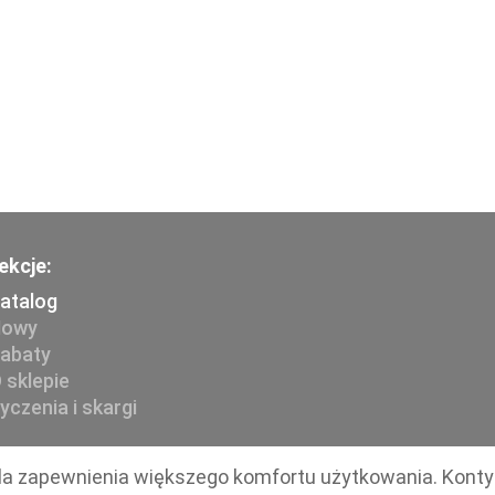
ekcje:
atalog
owy
abaty
 sklepie
yczenia i skargi
 dla zapewnienia większego komfortu użytkowania. Kont