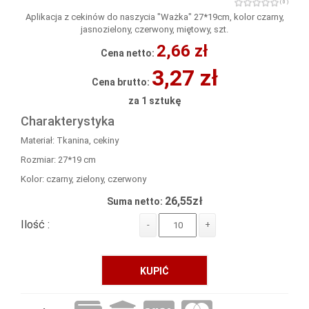
( 0 )
Aplikacja z cekinów do naszycia "Ważka" 27*19cm, kolor czarny,
jasnozielony, czerwony, miętowy, szt.
2,66 zł
Cena netto:
3,27 zł
Cena brutto:
za 1 sztukę
Charakterystyka
Materiał: Tkanina, cekiny
Rozmiar: 27*19 cm
Kolor: czarny, zielony, czerwony
26,55zł
Suma netto:
Ilość :
-
+
KUPIĆ