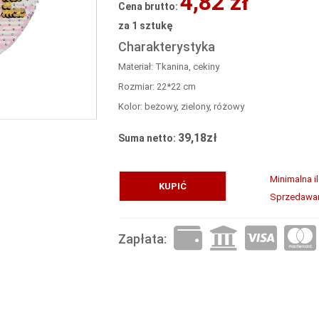
4,82 zł
Cena brutto:
za 1 sztukę
Charakterystyka
Materiał: Tkanina, cekiny
Rozmiar: 22*22 cm
Kolor: beżowy, zielony, różowy
39,18zł
Suma netto:
Minimalna i
KUPIĆ
Sprzedawane
Zapłata: