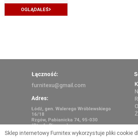
OGLĄDAŁEŚ
Łączność:
S
K
furnitexu@gmail.com
N
Adres:
R
O
Łódź, gen. Walerego Wróblewskiego
Ż
16/18
Rzgów, Pabianicka 74, 95-030
(Strefa Biznesu)
Sklep internetowy Furnitex wykorzystuje pliki cookie