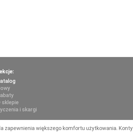
ekcje:
atalog
owy
abaty
 sklepie
yczenia i skargi
 dla zapewnienia większego komfortu użytkowania. Kont