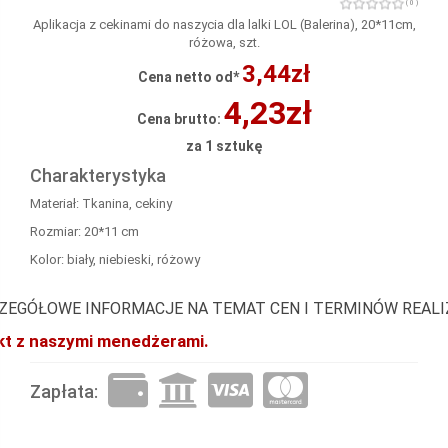
( 0 )
Aplikacja z cekinami do naszycia dla lalki LOL (Balerina), 20*11cm,
różowa, szt.
3,44zł
Cena netto od*
4,23zł
Cena brutto:
za 1 sztukę
Charakterystyka
Materiał: Tkanina, cekiny
Rozmiar: 20*11 cm
Kolor: biały, niebieski, różowy
ZEGÓŁOWE INFORMACJE NA TEMAT CEN I TERMINÓW REAL
akt z naszymi menedżerami.
Zapłata: