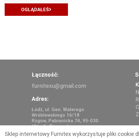
OGLĄDAŁEŚ
Łączność:
S
K
furnitexu@gmail.com
N
Adres:
R
O
Łódź, ul. Gen. Walerego
Ż
Wróblewskiego 16/18
Rzgów, Pabianicka 74, 95-030
(Strefa Biznesu)
Sklep internetowy Furnitex wykorzystuje pliki cooki