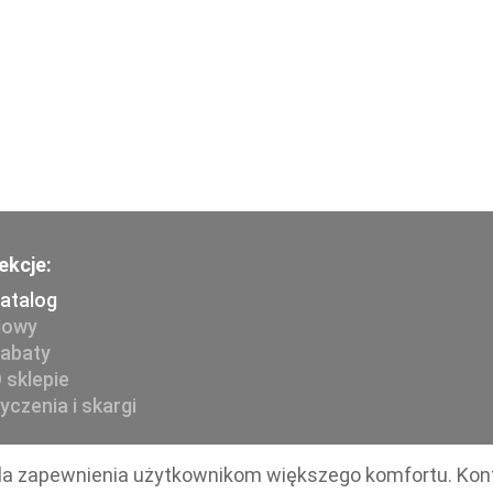
ekcje:
atalog
owy
abaty
 sklepie
yczenia i skargi
e dla zapewnienia użytkownikom większego komfortu. Kon