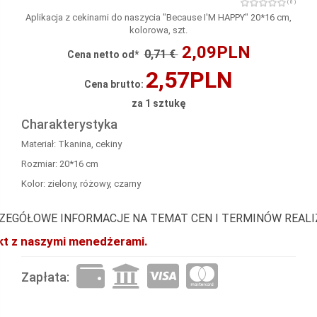
( 0 )
Aplikacja z cekinami do naszycia "Because I'M HAPPY" 20*16 cm,
kolorowa, szt.
2,09PLN
0,71 €
Cena netto od*
2,57PLN
Cena brutto:
za 1 sztukę
Charakterystyka
Materiał: Tkanina, cekiny
Rozmiar: 20*16 cm
Kolor: zielony, różowy, czarny
ZEGÓŁOWE INFORMACJE NA TEMAT CEN I TERMINÓW REAL
akt z naszymi menedżerami.
Zapłata: