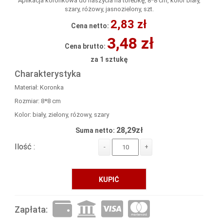
Aplikacja koronkowa do naszycia na torebkę, 8*8 cm, kolor biały,
szary, różowy, jasnozielony, szt.
2,83 zł
Cena netto:
3,48 zł
Cena brutto:
za 1 sztukę
Charakterystyka
Materiał: Koronka
Rozmiar: 8*8 cm
Kolor: biały, zielony, różowy, szary
28,29zł
Suma netto:
Ilość :
-
+
KUPIĆ
Zapłata: