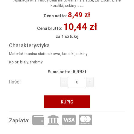
Aplikacja Miś Teddy Bear haftowana na siatce, 28*25cm, białe
koraliki, cekiny, szt.
8,49 zł
Cena netto:
10,44 zł
Cena brutto:
za 1 sztukę
Charakterystyka
Materiał: tkanina siateczkowa, koraliki, cekiny
Kolor: biały, srebrny
8,49zł
Suma netto:
Ilość :
-
+
KUPIĆ
Zapłata: