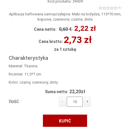
Kod produktu: 39439
( 0 )
Aplikacja haftowana samoprzylepna: Maki na łodydze, 115*70 mm,
kręcone, czerwone, czarne, złote
2,22 zł
0,60 €
Cena netto:
2,73 zł
Cena brutto:
za 1 sztukę
Charakterystyka
Materiał: Tkanina
Rozmiar: 11,5*7 cm
Kolor: czarny, czerwony, złoty
22,20zł
Suma netto:
Ilość :
-
+
KUPIĆ