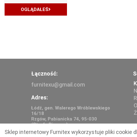
OGLĄDAŁEŚ
Łączność:
S
K
furnitexu@gmail.com
N
Adres:
R
O
Łódź, gen. Walerego Wróblewskiego
Ż
16/18
Rzgów, Pabianicka 74, 95-030
(Strefa Biznesu)
Sklep internetowy Furnitex wykorzystuje pliki cookie