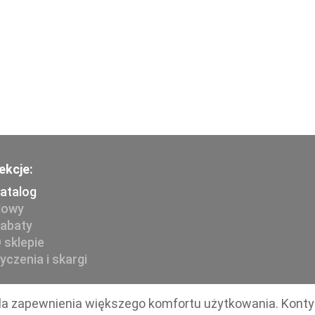
ekcje:
atalog
owy
abaty
 sklepie
yczenia i skargi
 dla zapewnienia większego komfortu użytkowania. Kont