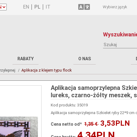
Wybierz język
Wyszukiwanie
RABATY
O NAS
Aplikacja z klejem typu flock
rzylepnej
Aplikacja samoprzylepna Szkiel
lureks, czarno-żółty meszek, s
Kod produktu: 35019
Aplikacja samoprzylepna Szkielet ryby 22*9 cm cz
3,53PLN
1,35 €
Cena netto od*
4,34PLN