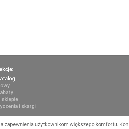
ekcje:
atalog
owy
abaty
 sklepie
yczenia i skargi
e dla zapewnienia użytkownikom większego komfortu. Kon