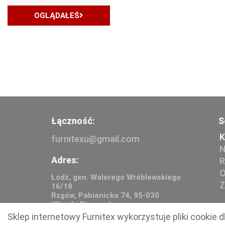
OGLĄDAŁEŚ
Łączność:
S
K
furnitexu@gmail.com
N
Adres:
R
O
Łódź, gen. Walerego Wróblewskiego
Ż
16/18
Rzgów, Pabianicka 74, 95-030
(Strefa Biznesu)
Sklep internetowy Furnitex wykorzystuje pliki cooki