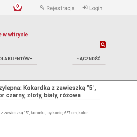
0
Rejestracja
Login
 w witrynie
DLA KLIENTÓW
ŁĄCZNOŚĆ
ylepna: Kokardka z zawieszką "5",
r czarny, złoty, biały, różowa
 zawieszką "5", koronka, cyrkonie, 6*7 cm, kolor