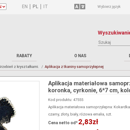
Wybierz język
Wyszukiwanie
RABATY
O NAS
Aplikacja z tkaniny samoprzylepnej
rzebień z kryształkami.
Aplikacja materiałowa samoprz
koronka, cyrkonie, 6*7 cm, kolo
emalia, szt.
Kod produktu: 47555
Aplikacja materiałowa samoprzylepna: Kokardka z
czarny, złoty, biały, różowa emalia, szt.
2,83zł
Cena netto od*