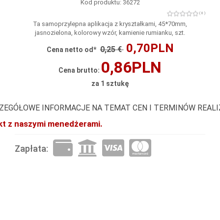
Kod produktu: 36272
( 0 )
Ta samoprzylepna aplikacja z kryształkami, 45*70mm,
jasnozielona, ​​kolorowy wzór, kamienie rumianku, szt.
0,70PLN
0,25 €
Cena netto od*
0,86PLN
Cena brutto:
za 1 sztukę
ZEGÓŁOWE INFORMACJE NA TEMAT CEN I TERMINÓW REAL
akt z naszymi menedżerami.
Zapłata: