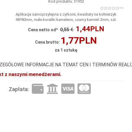
Kod produktu: 31952
( 0 )
Aplikacja samoprzylepna z cyrkonii, kwadraty na kołnierzyk
98*80mm, małe koraliki kameleon, czarny kamień 2mm, szt.
1,44PLN
0,55 €
Cena netto od*
1,77PLN
Cena brutto:
za 1 sztukę
ZEGÓŁOWE INFORMACJE NA TEMAT CEN I TERMINÓW REAL
akt z naszymi menedżerami.
Zapłata: