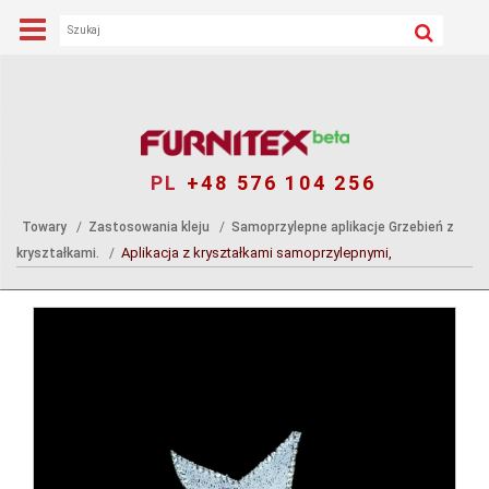
PL
+48 576 104 256
Towary
Zastosowania kleju
Samoprzylepne aplikacje Grzebień z
Aplikacja z kryształkami samoprzylepnymi,
kryształkami.