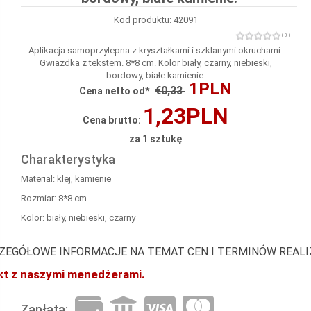
Kod produktu: 42091
( 0 )
Aplikacja samoprzylepna z kryształkami i szklanymi okruchami.
Gwiazdka z tekstem. 8*8 cm. Kolor biały, czarny, niebieski,
bordowy, białe kamienie.
1PLN
€0,33
Cena netto od*
1,23PLN
Cena brutto:
za 1 sztukę
Charakterystyka
Materiał: klej, kamienie
Rozmiar: 8*8 cm
Kolor: biały, niebieski, czarny
ZEGÓŁOWE INFORMACJE NA TEMAT CEN I TERMINÓW REAL
akt z naszymi menedżerami.
Zapłata: