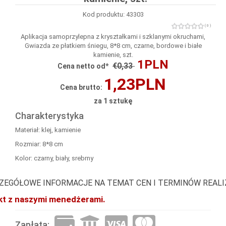
Kod produktu: 43303
( 0 )
Aplikacja samoprzylepna z kryształkami i szklanymi okruchami,
Gwiazda ze płatkiem śniegu, 8*8 cm, czarne, bordowe i białe
kamienie, szt.
1PLN
€0,33
Cena netto od*
1,23PLN
Cena brutto:
za 1 sztukę
Charakterystyka
Materiał: klej, kamienie
Rozmiar: 8*8 cm
Kolor: czarny, biały, srebrny
ZEGÓŁOWE INFORMACJE NA TEMAT CEN I TERMINÓW REAL
akt z naszymi menedżerami.
Zapłata: