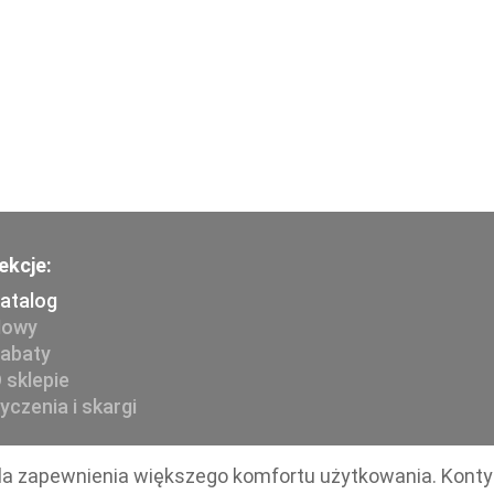
ekcje:
atalog
owy
abaty
 sklepie
yczenia i skargi
 dla zapewnienia większego komfortu użytkowania. Kont