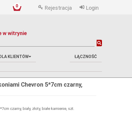
0
Rejestracja
Login
 w witrynie
DLA KLIENTÓW
ŁĄCZNOŚĆ
koniami Chevron 5*7cm czarny,
.
m czarny, biały, złoty, białe kamienie, szt.