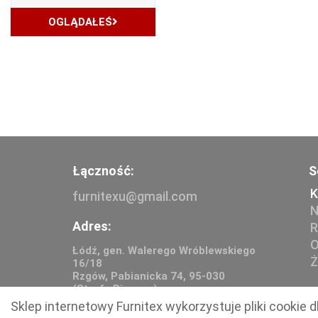
OGLĄDAŁEŚ
Łączność:
S
K
furnitexu@gmail.com
N
Adres:
R
O
Łódź, gen. Walerego Wróblewskiego
Ż
16/18
Rzgów, Pabianicka 74, 95-030
(Strefa Biznesu)
Sklep internetowy Furnitex wykorzystuje pliki cookie