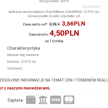
Kod produktu: 33215
( 0 )
Aplikacja samoprzylepna z kryształkami, KOKARDKA, 12,5*12 cm,
różowe perełki, koraliki, kryształki, szt.
3,66PLN
0,98 €
Cena netto od*
4,50PLN
Cena brutto:
za 1 sztukę
Charakterystyka
Materiał: klej, kamienie
Rozmiar: 12,5*12 cm
Zaróżowić
ZEGÓŁOWE INFORMACJE NA TEMAT CEN I TERMINÓW REAL
akt z naszymi menedżerami.
Zapłata: