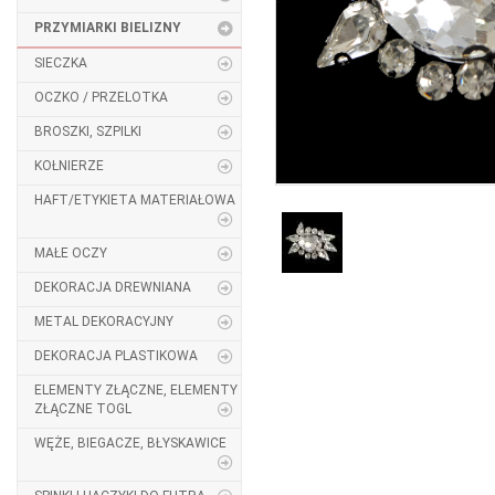
PRZYMIARKI BIELIZNY
SIECZKA
OCZKO / PRZELOTKA
BROSZKI, SZPILKI
KOŁNIERZE
HAFT/ETYKIETA MATERIAŁOWA
MAŁE OCZY
DEKORACJA DREWNIANA
METAL DEKORACYJNY
DEKORACJA PLASTIKOWA
ELEMENTY ZŁĄCZNE, ELEMENTY
ZŁĄCZNE TOGL
WĘŻE, BIEGACZE, BŁYSKAWICE