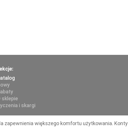
ekcje:
atalog
owy
abaty
 sklepie
yczenia i skargi
 dla zapewnienia większego komfortu użytkowania. Kont