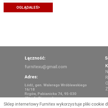
OGLĄDAŁEŚ
Łączność:
S
K
furnitexu@gmail.com
N
Adres:
R
O
Łódź, gen. Walerego Wróblewskiego
Ż
16/18
Rzgów, Pabianicka 74, 95-030
(Strefa Biznesu)
Sklep internetowy Furnitex wykorzystuje pliki cookie