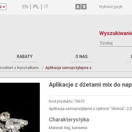
Wybierz język
Wyszukiwanie
RABATY
O NAS
Aplikacja samoprzylepna z
rzebień z kryształkami.
Aplikacje z dżetami mix do na
Kod produktu: 73613
Aplikacja samoprzylepna z cyrkonii "Słońce", 2,3*
Charakterystyka
Materiał: klej, kamienie