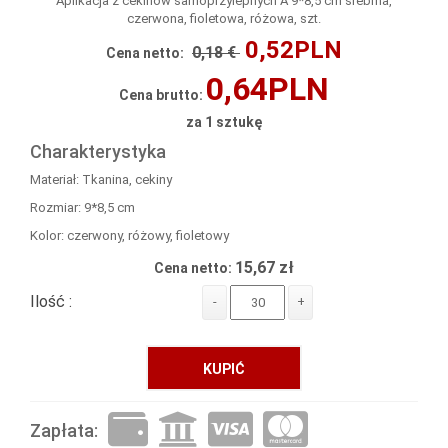
Aplikacja z cekinów samoprzylepnych A 9*8,5 cm srebrna,
czerwona, fioletowa, różowa, szt.
0,52PLN
0,18 €
Cena netto:
0,64PLN
Cena brutto:
za 1 sztukę
Charakterystyka
Materiał: Tkanina, cekiny
Rozmiar: 9*8,5 cm
Kolor: czerwony, różowy, fioletowy
15,67 zł
Cena netto:
Ilość :
-
+
KUPIĆ
Zapłata: