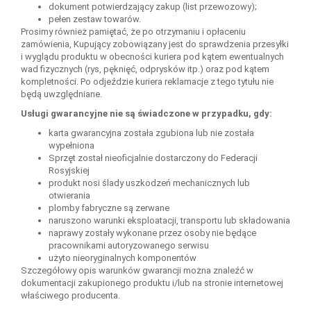
dokument potwierdzający zakup (list przewozowy);
pełen zestaw towarów.
Prosimy również pamiętać, że po otrzymaniu i opłaceniu
zamówienia, Kupujący zobowiązany jest do sprawdzenia przesyłki
i wyglądu produktu w obecności kuriera pod kątem ewentualnych
wad fizycznych (rys, pęknięć, odprysków itp.) oraz pod kątem
kompletności. Po odjeździe kuriera reklamacje z tego tytułu nie
będą uwzględniane.
Usługi gwarancyjne nie są świadczone w przypadku, gdy:
karta gwarancyjna została zgubiona lub nie została
wypełniona
Sprzęt został nieoficjalnie dostarczony do Federacji
Rosyjskiej
produkt nosi ślady uszkodzeń mechanicznych lub
otwierania
plomby fabryczne są zerwane
naruszono warunki eksploatacji, transportu lub składowania
naprawy zostały wykonane przez osoby nie będące
pracownikami autoryzowanego serwisu
użyto nieoryginalnych komponentów
Szczegółowy opis warunków gwarancji można znaleźć w
dokumentacji zakupionego produktu i/lub na stronie internetowej
właściwego producenta.